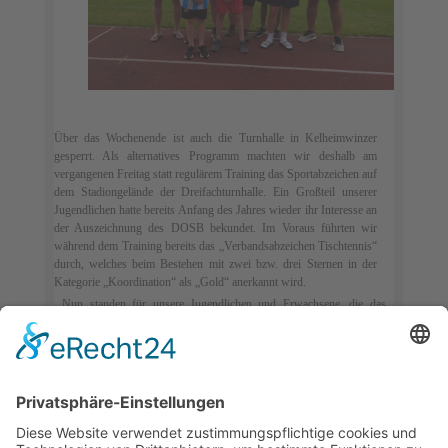
Über das Wochenende ist auch die Turnhalle in Kelheimwinzer
gesperrt. Als alternatives Programm machten wir deshalb am
vergangenen Freitag statt regulärem Training das Sportabzeichen auf
dem Stadiongelände der Dreifachturnhalle. Ein Großteil unserer
Jugendlichen hatte bereits Anfang des Jahres wieder ihr Interesse an
der Auszeichnung des DOSB bekundet. Im Voraus führten wir
während dem Training bereits das „Verbandsabzeichen Tischtennis“
durch, welches beim Bestehen mit zwei bzw. drei Sternen in der
Kategorie „Koordination“ als „Gold“ anerkannt wird.
Nun standen für unsere Jugendlichen und Erwachsene, die das
Sportabzeichen absolvieren wollten, ein weiterer Teil an. Beim
Rennen, Springen und allen anderen Disziplinen kamen alle
Teilnehmer an ihre Grenzen. Nachdem auf dem Stadionplatz alle
Disziplinen erledigt waren, gab es für einen großen Teil der Gruppe
noch eine weitere Disziplin zu erledigen. Einige unserer
Jugendlichen machten zum ersten Mal ihr Sportabzeichen, daher
mussten sie noch ihren Schwimmnachweis erbringen und die