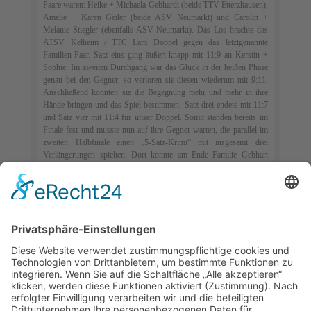
Paare waren: Heike + Michaela Gebhardt (beide TTV Etterzhausen),
Amelie + Karen Geiler (beide ASV Neumarkt) und Carolin +
Melanie Stiegler (ebenfalls ASV Neumarkt). Das Los brachte das
ATSV Kelheim / TTC Lam Doppel gegen das letztgenannte
Familien-Paar. Satz eins ging äußert knapp mit 11:9 an Kerstin +
Sophie. Im zweiten Durchgang war das Glück in der heißen Phase
genau bei den Gegner, so verloren sie diesen wiederum mit 9:11.
Anschließend konnten sie die Begegnung mehr und mehr in ihre
Hände bringen und das Spiel bestimmen, Satz drei endete mit 11:7
und Satz vier mit 11:4 für unser Doppel. Somit standen bereits im
Finale fest und musste nun auf ihre Gegner warten, die parallel im
zweiten Halbfinale einen „5-Satz-Krimi“ mit insgesamt drei
Verlängerungen spielten. Dort konnte am Ende Familie Gebhart
gegen Familie Geiler gewinnen und sich als Gegner für Kerstin und
Sophie festlegen. Auch hier war das Doppel mit Kelheimer
Beteiligung von Anfang an spielbestimmend, ging mit 11:8 und 11:6
direkt in eine 2:0 Führung. Dadurch waren die Voraussetzungen
natürlich bestens, ihnen fehlte nur noch ein Satz um Bezirksmeister
im Doppel zu werden. Allerdings leisteten die Gegner nochmals
gute Gegenwehr, konnten sich den dritten Durchgang denkbar
knapp mit 10:12 sichern und den Anschluss behalten. Kerstin und
Sophie wollten natürlich jetzt im folgenden vierten Satz das Match
entscheiden und einen fünften Satz unter allen Umständen
vermeiden. So spielten sie diesen Satz von Beginn an, konnten
direkt einige Punkte in Führung gehen, ließen in Folge nichts mehr