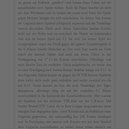
sie genau zur Halbzeit „spielfrei“ und konnte ihren Fokus auf die
ausstehenden zwei Spiele richten. Auch die Pause brachte sie nicht
aus dem Rhythmus und sie konnte die ersten zwei Sätze des Spiels
gegen Melanie Stiegler für sich entscheiden. Im dritten Satz konnte
die Gegnerin ihren Spielstil erfolgreich anpassen und die Niederlage
vorerst abwenden. Doch auch dieser Satzverlust brachte Kerstin
nicht aus der Reihe und sie entschied das Match im kommenden
Satz wie im letzten Spiel mit 3:1 für sich. Im letzten Spiel der
Gruppenphase stand das Duell gegen die spätere Gesamtsiegerin in
der C-Klasse Amelie Hielscher an. Der erste Satz wurde am Ende
durch die mentale Stärke und auch mit etwas Glück in der
Verlängerung mit 17:15 für Kerstin entschieden. Allerdings war
nach diesem Satz ihr restliches Glück aufgebraucht, sie verlor den
zweiten Durchgang nach hartem Kampf denkbar knapp mit 9:11. In
den folgenden Sätzen konnte sie gegen die 50 TTR bessere Spielerin
dann leider nicht mehr ganz mithalten und verlor zweimal jeweils
mit 6:11. Somit musste sie hier die erste Niederlage des Tages
akzeptieren, allerdings ging sie mit der erspielten 3:1 Bilanz
zuversichtlich in die Endrunde des Einzelwettbewerbs. Hier wartete
die Spielerin mit der höchsten TTR-Zahl aus der C-Klasse. Mit
Sophie Brandl (TTC Lam), die in ihrer Gruppe insgesamt nur einen
einzigen Satz abgegeben hatte, stand Kerstin nun im Halbfinale einer
Gegnerin gegenüber, die zahlenmäßig fast 200 Punkte überlegen
war. In Durchgang eins musste sich Kerstin erst mit dem Spielstil
ihrer Gegnerin zurechtfinden, so verlief dieser relativ deutlich mit