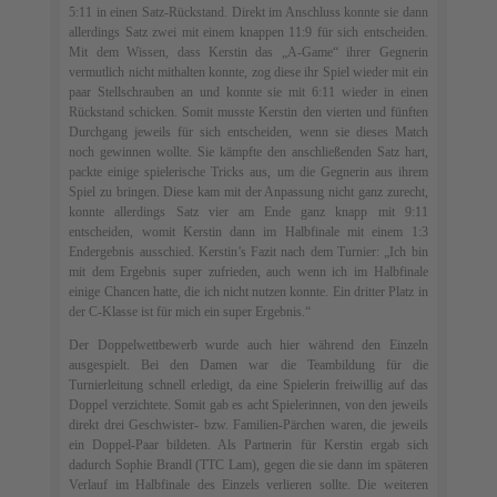
5:11 in einen Satz-Rückstand. Direkt im Anschluss konnte sie dann
allerdings Satz zwei mit einem knappen 11:9 für sich entscheiden.
Mit dem Wissen, dass Kerstin das „A-Game“ ihrer Gegnerin
vermutlich nicht mithalten konnte, zog diese ihr Spiel wieder mit ein
paar Stellschrauben an und konnte sie mit 6:11 wieder in einen
Rückstand schicken. Somit musste Kerstin den vierten und fünften
Durchgang jeweils für sich entscheiden, wenn sie dieses Match
noch gewinnen wollte. Sie kämpfte den anschließenden Satz hart,
packte einige spielerische Tricks aus, um die Gegnerin aus ihrem
Spiel zu bringen. Diese kam mit der Anpassung nicht ganz zurecht,
konnte allerdings Satz vier am Ende ganz knapp mit 9:11
entscheiden, womit Kerstin dann im Halbfinale mit einem 1:3
Endergebnis ausschied. Kerstin’s Fazit nach dem Turnier: „Ich bin
mit dem Ergebnis super zufrieden, auch wenn ich im Halbfinale
einige Chancen hatte, die ich nicht nutzen konnte. Ein dritter Platz in
der C-Klasse ist für mich ein super Ergebnis.“
Der Doppelwettbewerb wurde auch hier während den Einzeln
ausgespielt. Bei den Damen war die Teambildung für die
Turnierleitung schnell erledigt, da eine Spielerin freiwillig auf das
Doppel verzichtete. Somit gab es acht Spielerinnen, von den jeweils
direkt drei Geschwister- bzw. Familien-Pärchen waren, die jeweils
ein Doppel-Paar bildeten. Als Partnerin für Kerstin ergab sich
dadurch Sophie Brandl (TTC Lam), gegen die sie dann im späteren
Verlauf im Halbfinale des Einzels verlieren sollte. Die weiteren