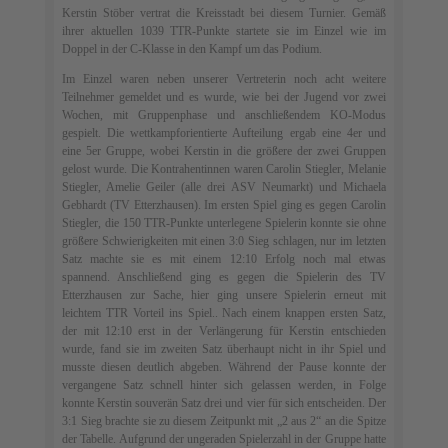
Kerstin Stöber vertrat die Kreisstadt bei diesem Turnier. Gemäß
ihrer aktuellen 1039 TTR-Punkte startete sie im Einzel wie im
Doppel in der C-Klasse in den Kampf um das Podium.
Im Einzel waren neben unserer Vertreterin noch acht weitere
Teilnehmer gemeldet und es wurde, wie bei der Jugend vor zwei
Wochen, mit Gruppenphase und anschließendem KO-Modus
gespielt. Die wettkampforientierte Aufteilung ergab eine 4er und
eine 5er Gruppe, wobei Kerstin in die größere der zwei Gruppen
gelost wurde. Die Kontrahentinnen waren Carolin Stiegler, Melanie
Stiegler, Amelie Geiler (alle drei ASV Neumarkt) und Michaela
Gebhardt (TV Etterzhausen). Im ersten Spiel ging es gegen Carolin
Stiegler, die 150 TTR-Punkte unterlegene Spielerin konnte sie ohne
größere Schwierigkeiten mit einen 3:0 Sieg schlagen, nur im letzten
Satz machte sie es mit einem 12:10 Erfolg noch mal etwas
spannend. Anschließend ging es gegen die Spielerin des TV
Etterzhausen zur Sache, hier ging unsere Spielerin erneut mit
leichtem TTR Vorteil ins Spiel.. Nach einem knappen ersten Satz,
der mit 12:10 erst in der Verlängerung für Kerstin entschieden
wurde, fand sie im zweiten Satz überhaupt nicht in ihr Spiel und
musste diesen deutlich abgeben. Während der Pause konnte der
vergangene Satz schnell hinter sich gelassen werden, in Folge
konnte Kerstin souverän Satz drei und vier für sich entscheiden. Der
3:1 Sieg brachte sie zu diesem Zeitpunkt mit „2 aus 2“ an die Spitze
der Tabelle. Aufgrund der ungeraden Spielerzahl in der Gruppe hatte